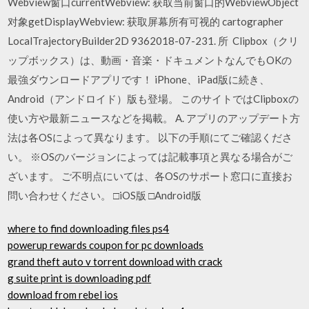
Webview窗口currentWebview: 获取当前窗口的WebviewObject
对象getDisplayWebview: 获取屏幕所有可视的 cartographer
LocalTrajectoryBuilder2D 9362018-07-231. 所 Clipbox（クリ
ップボックス）は、動画・音楽・ドキュメントなんでもOKの
最強ダウンロードアプリです！ iPhone、iPad版に続き、
Android（アンドロイド）版も登場。 このサイトではClipboxの
使い方や最新ニュースなどを掲載。 A. アプリのアップデート方
法は各OSによって異なります。 以下の手順にてご確認くださ
い。 ※OSのバージョンによっては記載事項と異なる場合がご
ざいます。 ご不明点にいては、各OSのサポート窓口に直接お
問い合わせください。 □iOS版 □Android版
where to find downloading files ps4
powerup rewards coupon for pc downloads
grand theft auto v torrent download with crack
g suite print is downloading pdf
download from rebel ios