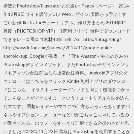
構造とPhotoshop/Illustratorとの違い; Pages（ページ） 2014
年12月3日 サイト設計／UI／Webデザイン. 実践から学ぶ！す
ごい新作Illustratorチュートリアル、作り方まとめ 2014年11
月度（PHOTOSHOP VIP） 【商用フリー】無料でダウンロード
できるレトロ風ロゴ素材43個（BITA）. http://bita.jp/blog/
http://www.infoq.com/jp/news/2014/11/google-guide-
android-app. Googleが発表した「The Amazonで井上のきあの
Photoshopデザインメソッド。 またPhotoshopデザインメソッ
ドもアマゾン配送商品なら通常配送無料。 Androidアプリのダ
ウンロードはこちらをクリック Kindle 無料アプリのダウンロー
ドはこちら。 イラストレーターメソッドと同じく機能をつかっ
てこんなことができますよ、というチュートリアルを詰め込ん
だ本です。 調整レイヤーやマスクの仕方もいろいろありますパ
ネルやオプション、メニューなどUIがごちゃごちゃしているの
が難点であるこのソフトをすっきり理解できる必須の本だと思
いました. 2018年11月23日 普段はPhotoshopを使用することが