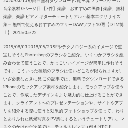
2020/03/13 戦闘曲無料ダウンロード/魔王魂 フリーのゲーム
音楽素材 0ページ目 【7件】楽譜｜おすすめの画像 | 楽譜、無料
楽譜、楽譜 ピアノ ギターチュートリアル～基本エクササイズ
集～ 無料で使えるおすすめのフリーDAWソフト10選【DTM博
士】 2015/05/22
2019/08/03 2019/05/23 SFやテクノロジー系のイメージで重
宝しそうなPhotoshopのブラシをご紹介。 いくつかブラシを組
み合わせて使うことで、かっこいいイメージが簡単に作れそう
です。 こういった種類のブラシは使いどころが限られますが、
いざ必要なときに見 この記事では、無料でダウンロードできる
iPhoneのモックアップ素材を紹介します。モックアップを使う
ことで、作成したデザインをより魅力的に仕上げることができ
ます。クライアントへのプレゼンテーションや、サイトやアプ
リを紹介する際に使うと効果的 フォトショップを使って、わり
とありふれた風景写真をPV風にするというチュートリアル。マ
スクのかけかた次第では、ティルトレンズ（例えばPC-E