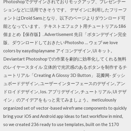
Photoshopでデザインされておりモックアップ、プレゼンテー
ションなどに活用できそうです。 デザインに利用したフリーフ
ォントはDroid Sansとなり、以下のページよりダウンロード可
能となっています。 テキストエフェクト用チュートリアル186
個まとめ【保存版】. Advertisement 先日「ボタンデザイン完全
版、ダウンロードしておきたいPhotosho … ウェブ we love
colors by easydisplayname アイコンデザイン, Ui キット,
Deviantart Photoshopでの作業を劇的に効率化してくれる無料
のレイヤースタイル 立体的で光沢感のあるボタンを制作するチ
ュートリアル「Creating A Glossy 3D Button」 花瓣网- ダッシ
ュボードデザイン, ユーザーインターフェースのデザイン, アン
ドロイドデザイン, Ios. アプリデザイン, チュートリアル, Ui デザ
イン」のアイデアをもっと見てみましょう。 meticulously
organized set of vector-based wireframe components to quickly
bring your iOS and Android app ideas to fast workflow in mind,
so we created 236 ready to use templates, built on the 1170