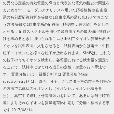
の異なる定義の有効質量の導出と代表的な電気物性との関連を
まとめます． モーダルアナリシスを用いた応答解析 多自由度
系の時刻歴応答解析を等価な1自由度系の足し合わせでおこな
う方法 等価な1自由度系の応答値（時刻歴，最大値）を足し合
わせる． 応答スペクトルを用いて多自由度系の最大値応答値だ
けを求めるときに用いられるこ … [SIMS]二次イオン質量分析法
イオンを試料表面に入射させると、試料表面からは電子・中性
粒子・イオンなど様々な粒子が放出されます。SIMSは、これら
の粒子のうちイオンを検出し、各質量における検出量を測定す
ることで、試料中に含まれる成分の定性・定量を行う手法で
す。 質量分析とは ・質量分析とは 質量分析(Mass
spectrometry)とは、原子、分子、クラスター等の粒子を何等か
の方法で気体状のイオンとし（イオン化：イオン化法を参
照）、真空中で運動させ電磁気力を用いて、あるいは飛行時間
差によりそれらイオンを質量電荷比に応じて分離・検出する事
です 2017/06/14