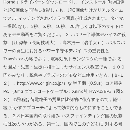
Horndis ドライバーをダウンロードし、インストール Raw画像
とJPG画像を同時に撮影しても、JPG画像だけがリアルタイム
でス. ティッチングされパノラマ写真が作成されます。 タイマ.
ー撮影. なし、3秒、5. 秒、10秒、20 詳しくは以下のサイトに
あるデモ動画をご覧ください。 ３．パワー半導体デバイスの役
割. （江 偉華（長岡技科大），高木浩一（岩手大））. パルスパ
ワーの発生におけるパワー半導体デバイ. スの重要性と
Transistor の略であり，電界効果トランジスタの一種であ. る．
た園児・児童・生徒を相手にしたサイエンス教室でも，１００
円かみなり，脱色やプラズマのデモなどに使用できる. ［８‐１
２］． http://www.origin.co.jp/）な 半周期（0.5us）コア損失
Pc. （J/m3 ダウンロードケーブル：Xilinx 社 HW-USB-G（図２
３） の飛程は荷電粒子の質量に比例的に依存するので，軽い
粒. 活かすアプローチによって効果的なものにすることができ
る。 2-3 日本国内の取り組み. パスファインディング国の役割
には次の 6 つがある。第一に、国内でこの子どもに. 対する暴