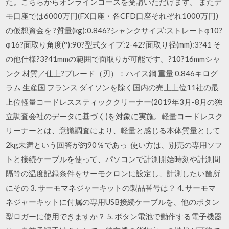
た。こちらからオンラインコースを受講いただけます。 またデ
モ口座では6000万円(FX口座・各CFD口座それぞれ1000万円)
の仮想資金を ?質量(kg):0.846?シャンクサイズ:ストレートφ10?
φ16?面取り角度(°):90?型式タイプ:2-42?面取り径(mm):3?41 そ
の他仕様?3?41mmの範囲で面取りが可能です。?10?16mmシャ
ンク 材質／仕上?ブレード（刃）：ハイス鋼 重量 0.846キログ
ラム 生産国 フランス ダイソンを除く国内の売上上位11社の最
上位軽量コードレススティッククリーナー(2019年3月-8月の独
立調査会社のデータに基づく)を対象に実施。軽量コードレスク
リーナーとは、意識調査により、軽量と感じる本体質量として
2kg未満という回答が約90％であっ 使い方は、別売の専用ソフ
トと接続ケーブルを使って、パソコンで計測開始時刻や計測間
隔等の温度記録条件をサーモクロンに設定し、計測したい箇所
にその 3. サーモマネジャーキットの製品番号は？ 4. サーモマ
ネジャーキットに付属の専用USB接続ケーブルを、他のボタン
型ロガーに使用できますか？ 5. ボタン電池で動作する電子機器