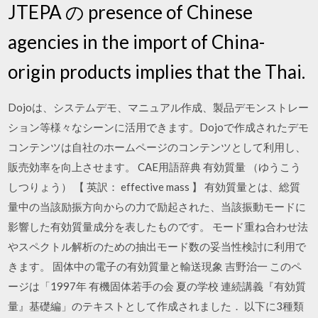
JTEPA の presence of Chinese
agencies in the import of China-
origin products implies that the Thai.
Dojoは、システムデモ、マニュアル作成、製品デモンストレー
ション等様々なシーンに活用できます。Dojoで作成されたデモ
コンテンツは自社のホームページのコンテンツとして利用し、
販売効率を向上させます。 CAE用語辞典 有効質量 （ゆうこう
しつりょう） 【 英訳： effective mass 】 有効質量とは、総質
量中の当該励振方向からの力で励起された、当該振動モードに
影響した有効質量成分を表したものです。 モード重ね合わせ法
やスペクトル解析のための抽出モード数の妥当性検討に利用で
きます。 固体中の電子の有効質量と輸送現象 吉野治一 このペ
ージは「1997年 有機固体若手の会 夏の学校 連続講義『有効質
量』基礎編」のテキストとして作成されました． 以下に3種類