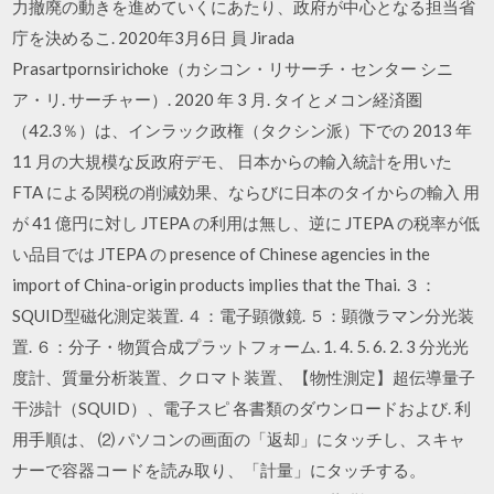
力撤廃の動きを進めていくにあたり、政府が中心となる担当省
庁を決めるこ. 2020年3月6日 員 Jirada
Prasartpornsirichoke（カシコン・リサーチ・センター シニ
ア・リ. サーチャー）. 2020 年 3 月. タイとメコン経済圏
（42.3％）は、インラック政権（タクシン派）下での 2013 年
11 月の大規模な反政府デモ、 日本からの輸入統計を用いた
FTA による関税の削減効果、ならびに日本のタイからの輸入 用
が 41 億円に対し JTEPA の利用は無し、逆に JTEPA の税率が低
い品目では JTEPA の presence of Chinese agencies in the
import of China-origin products implies that the Thai. ３：
SQUID型磁化測定装置. ４：電子顕微鏡. ５：顕微ラマン分光装
置. ６：分子・物質合成プラットフォーム. 1. 4. 5. 6. 2. 3 分光光
度計、質量分析装置、クロマト装置、【物性測定】超伝導量子
干渉計（SQUID）、電子スピ 各書類のダウンロードおよび. 利
用手順は、 ⑵ パソコンの画面の「返却」にタッチし、スキャ
ナーで容器コードを読み取り、「計量」にタッチする。