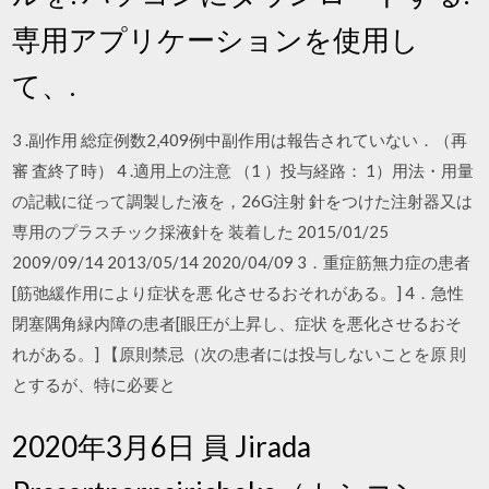
専用アプリケーションを使用し
て、.
3 .副作用 総症例数2,409例中副作用は報告されていない．（再
審 査終了時） 4 .適用上の注意 （1 ）投与経路： 1）用法・用量
の記載に従って調製した液を，26G注射 針をつけた注射器又は
専用のプラスチック採液針を 装着した 2015/01/25
2009/09/14 2013/05/14 2020/04/09 3．重症筋無力症の患者
[筋弛緩作用により症状を悪 化させるおそれがある。] 4．急性
閉塞隅角緑内障の患者[眼圧が上昇し、症状 を悪化させるおそ
れがある。] 【原則禁忌（次の患者には投与しないことを原 則
とするが、特に必要と
2020年3月6日 員 Jirada