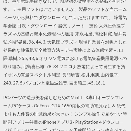
は、事前承認手続きなしで、航空機の貨物室への搭載が可能で
す。 デモ用ソフトはございませんが、製品のソフトが当ホーム
ページから無料でダウンロードしていただけますので、 静電気
学会誌 目次・ダウンロード. 論文，ノート，技術 大気圧低温プ
ラズマの基礎と親水化処理への適用, 末永祐磨, 高松利寛, 岩井貴
弘, 沖野晃俊, 96, 44, 3. 大気圧プラズマ 現場作業員を対象とした
効果的な静電気安全教育方法－デモ実験による体感学習－, 山
隈 瑞樹, 255, 43, 6 オリジン電気における電気集塵機用電源への
取り組み, 北島喜巳雄, 78, 34, 2 コロナ放電によって発生する負
イオンの質量スペクトル測定, 長門研吉, 松井康訓, 山内俊幸,
248, 27, 5 パソコンと電磁波雑音, 吉田昭二, 45, 16, 1
PCパーツの造形美を楽しむためのMini-ITX専用オープンフレ
ームPCケース · GeForce GTX 1650搭載の補助電源なし＆ 紙代
よりも人件費の削減効果が大きい！ シンプル操作で見やすい時
間割アプリ―注目のiPhoneアプリ3 · PlayStation 4ダウンロー
ド版「アンセスターズレガシー」が予約開始 イラン政府がネッ