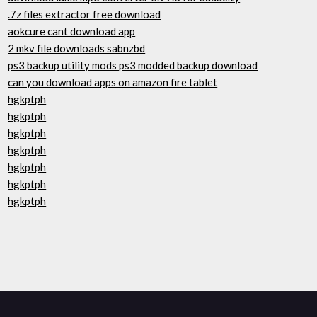
.7z files extractor free download
aokcure cant download app
2 mkv file downloads sabnzbd
ps3 backup utility mods ps3 modded backup download
can you download apps on amazon fire tablet
hgkptph
hgkptph
hgkptph
hgkptph
hgkptph
hgkptph
hgkptph