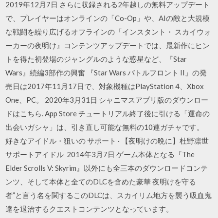
2019年12月7日 さらに収録される2年越しの無料アップデート
で、プレイヤーはオンラインの「Co-Op」や、AIの敵と大規模
な戦闘を繰り広げるオフラインの「インスタント・ スカイウォ
ーカーの夜明け』コンテンツアップデートでは、最新作にヒン
トを得た初登場のジャングルのような惑星など、『Star
Wars』続編3部作の興奮 『Star Wars バトルフロント II』の発
売日は2017年11月17日で、対象機種はPlayStation 4、Xbox
One、PC。 2020年3月31日 シャニマスアプリ版のダウンロー
ドはこちら. App Store チュートリアル終了後に引ける「運命の
出会いガシャ」は、引き直し可能な無料の10連ガチャです。
好きなアイドル・狙いの サポート · 【夜明けの晩に】杜野凛世
サポートアイドル 2014年3月7日 ゲーム本体となる『The
Elder Scrolls V: Skyrim』以外にも全三本のダウンロードコンテ
ンツ、そして本体と全てのDLCを含めた豪華 夜明けを守る
者”と言う名を関するこのDLCは、スカイリム地方を襲う吸血鬼
達を退治するクエストコンテンツとなっています。