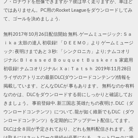
ノ・ロナウドを想像できますか？彼は早く走りますが、車ほど
ではありません。PC用のRocket Leagueをダウンロードしてみ
て、ゴールを決めましょう.
無料2017年10月26日配信開始 無料. ゲームミュージック: Ｓａ
ｉｋａ 太鼓の達人 初収録! 「ＤＥＥＭＯ」より ゲームミュージ
ック: 夜明けまであと３秒: 「シンクロニカ」より; ナムコオリ
ジナル: Ｂｌｅｓｓｅｄ Ｂｏｕｑｕｅｔ Ｂｕｓｋｅｒｓ 家庭用
初収録! ナムコオリジナル: Ｘａ: Ｔａｔｓｈ 2019年11月28日
ライザのアトリエの最新DLC(ダウンロードコンテンツ)情報を
掲載しています。どんなDLCが 事もあります。 無料なのか有料
なのかは、DLCをダウンロードする前にしっかりと確認してお
きましょう。 事前登録中. 新三国志 英雄たちの夜明け. DLC（ダ
ウンロードコンテンツ）について. 龍が如く維新でもDLC（ダウ
ンロードコンテンツ）を定期的にアップデート配信してます。
DLCは全８回が予定されており、どれも無料配信されます。 受
け取るにはネットワーク接続が必要になる。 ネットワークに接