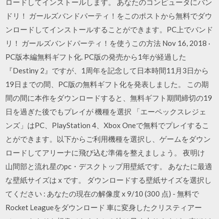
ロードしてインストールします。 あなたのコンピュータにバン
ドリ！ ガールズバンドパーティ！をこのポストから無料でダウ
ンロードしてインストールすることができます。PC上でバンド
リ！ ガールズバンドパーティ！を使うこの方法 Nov 16, 2018 ·
PC版本編無料ギフト化. PC版の発売から1年が経過した
『Destiny 2』ですが、1周年を記念して日本時間11月3日から
19日までの間、PC版の無料ギフト化を発表しました。 この期
間の間に本作をダウンロードすると、無料ギフト期間締切の19
日を過ぎた後でもプレイが 機種を選択 「エーペックスレジェ
ンズ」はPC、PlayStation 4、Xbox Oneで無料でプレイするこ
とができます。以下からご利用機種を選択し、ゲームをダウン
ロードしてアリーナに飛び込む準備を整えましょう。 夜明け
山間部と流れ星のpc・デスクトップ用壁紙です。 あなたに最適
な壁紙サイズは x です。 ダウンロードする壁紙サイズを選択し
てください : あなたの現在の解像度 x 9/10 (300 点) - 無料で
Rocket Leagueをダウンロード 車に変身したクリスティアー