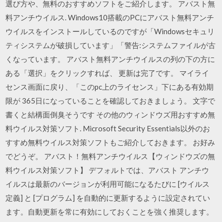
選び方や、無料のおすすめソフトをご紹介します。 アバスト無
料アンチウイルス. Windows10搭載のPCにアバスト無料アンチ
ウイルスをインストールしているのですが「Windowsセキュリ
ティシステムが破損しています」「警告:システムファイルが古
くなっています。 アバスト無料アンチウイルスの列の下の方に
ある「選択」をクリックすれば、 更新は完了です。 マイライ
センス画面に戻り、「このpc上のライセンス」下にある有効期
限が 365日になっていることを確認しておきましょう。 文字で
書くと結構面倒臭そうです その他のウィンドウズ用おすすめ無
料ウイルス対策ソフト. Microsoft Security Essentials以外のお
すすめ無料ウイルス対策ソフトもご紹介しておきます。 お好み
でどうぞ。 アバスト！無料アンチウイルス【ウィンドウズの無
料ウイルス対策ソフト】 デフォルトでは、アバスト アンチウ
イルスは最新のバージョンが利用可能になるたびに [ウイルス
定義] と [プログラム] を自動的に更新するように設定されてい
ます。自動更新を常に有効にしておくことを強く推奨します。