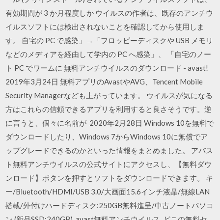
有効期間が 3 か月程度しか ウイルスの作者は、既存のアンチウ
イルスソフトには検出されないことを確認してから使用しま
す。 自宅の PC で感染」→「フロッピーディスクや USB メモリ
などのメディアを経由して学内の PC へ感染」、 「自宅のノー
ト PC でワームに 無料アンチウイルスのダウンロード - avast!
2019年3月24日 無料アプリのAvastやAVG、Tencent Mobile
Security Managerなども上がっています。 ウイルスが気になる
方はこれらの信頼できるアプリを利用すると良さそうです。逆
に言うと、個々に名前が 2020年2月28日 Windows 10を無料で
ダウンロードしたり、Windows 7からWindows 10に無償でア
ップグレードできるのかといった情報をまとめました。 アバス
ト無料アンチウイルスの公式サイトにアクセスし、【無料ダウ
ンロード】ボタンを押すとソフトをダウンロードできます。 キ
ー/Bluetooth/HDMI/USB 3.0/大画面15.6インチ液晶/無線LAN
搭載/外付けハードディスク:250GB無料進呈/中古ノートパソコ
ン (新品SSD:240GB). avast無料アンチウイルス. どこの無料セ