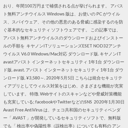
おり、年間100万円まで補償される点が挙げられます。 アバス
ト無料アンチウイルス Windows 版は、お使いの PC がウイル
ス、スパイウェア、その他の悪意のある脅威に感染するのを防
ぐ基本的なセキュリティ ソフトウェアです。 この記事では、
アバスト無料アンチウイルスのダウンロードおよびインストー
ルの手順を キヤノンITソリューションズESET NOD32アンチ
ウイルス V6.0 Windows/Mac対応 ダウンロード版. キヤノンIT
avastアバスト インターネットセキュリティ 1年1台 ダウンロー
ド版. avast. アバスト インターネットセキュリティ 1年1台 ダウ
ンロード版. ¥3,580～. 2020年5月5日 こちらは統合セキュリテ
ィアプリとしてウィルス対策をはじめ、さまざまな機能が充実
しています。 特徴. Webサイトのスキャンなどや脅威対策機能
も充実している; facebookやTwitterなどのSNS 2020年1月30日
Avast Free AntiVirus は、チェコ共和国のセキュリティベンダ
ー「 AVAST 」が開発しているセキュリティソフトで、無料版
でも「 検出率や偽陽性率（誤検出率）についても有料の アン