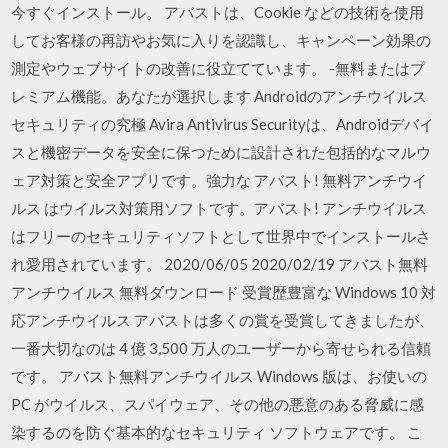
今すぐインストール。 アバストは、Cookie などの技術を使用
してお客様の再訪やお気に入りを認識し、キャンペーン効果の
測定やウェブサイトの改善に役立てています。 -無料またはプ
レミアム機能。あなたが選択します Androidのアンチウイルス
セキュリティの究極 Avira Antivirus Securityは、Androidデバイ
スと機密データを安全に保つために設計された包括的なマルウ
ェア対策と安全アプリです。強力な アバスト! 無料アンチウイ
ルス はウイルス対策用ソフトです。アバスト! アンチウイルス
はフリーのセキュリティソフトとして世界中でインストールさ
れ愛用されています。 2020/06/05 2020/02/19 アバスト無料
アンチウイルス 無料ダウンロード 受賞歴豊富な Windows 10 対
応アンチウイルス アバストは多くの賞を受賞してきましたが、
一番大切なのは 4 億 3,500 万人のユーザーから寄せられる信頼
です。 アバスト無料アンチウイルス Windows 版は、お使いの
PC がウイルス、スパイウェア、その他の悪意のある脅威に感
染するのを防ぐ基本的なセキュリティ ソフトウェアです。 こ