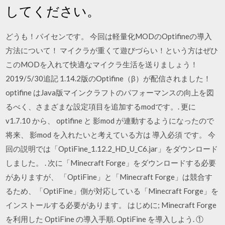
してください。
どうも！パイセンです。 今回は軽量化MODのOptifineの導入
方法について！ マイクラが重くて遊びづらい！という方はぜひ
このMODを入れて快適なマイクラ生活を送りましょう！
2019/5/30追記 1.14.2版のOptifine（β）が配信されました！
optifine はJava版マインクラフトのパフォーマンスの向上を図
るべく、さまざまな設定項目を追加するmodです。. 更に
v1.7.10 から、 optifine と 影mod が連動するようになったので
将来、 影mod を入れたいと考えている方は 導入必須 です。 今
回の説明では「OptiFine_1.12.2_HD_U_C6.jar」をダウンロード
しました。 . 次に「Minecraft Forge」をダウンロードする必要
がありますが、 「OptiFine」と「Minecraft Forge」は競合す
るため、「OptiFine」側が対応している「Minecraft Forge」を
インストールする必要があります。 はじめに; Minecraft Forge
を利用した OptiFine の導入手順. OptiFine を導入しよう. ①