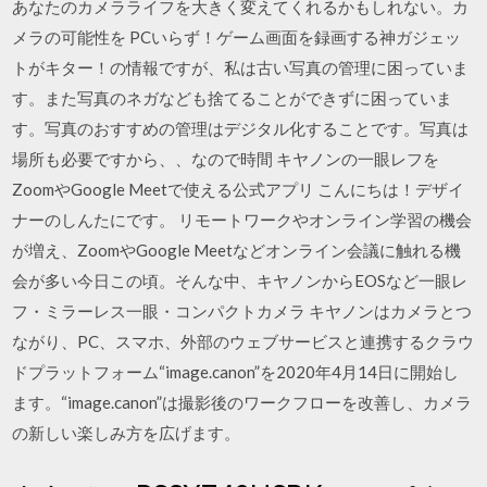
あなたのカメラライフを大きく変えてくれるかもしれない。カ
メラの可能性を PCいらず！ゲーム画面を録画する神ガジェッ
トがキター！の情報ですが、私は古い写真の管理に困っていま
す。また写真のネガなども捨てることができずに困っていま
す。写真のおすすめの管理はデジタル化することです。写真は
場所も必要ですから、、なので時間 キヤノンの一眼レフを
ZoomやGoogle Meetで使える公式アプリ こんにちは！デザイ
ナーのしんたにです。 リモートワークやオンライン学習の機会
が増え、ZoomやGoogle Meetなどオンライン会議に触れる機
会が多い今日この頃。そんな中、キヤノンからEOSなど一眼レ
フ・ミラーレス一眼・コンパクトカメラ キヤノンはカメラとつ
ながり、PC、スマホ、外部のウェブサービスと連携するクラウ
ドプラットフォーム“image.canon”を2020年4月14日に開始し
ます。“image.canon”は撮影後のワークフローを改善し、カメラ
の新しい楽しみ方を広げます。