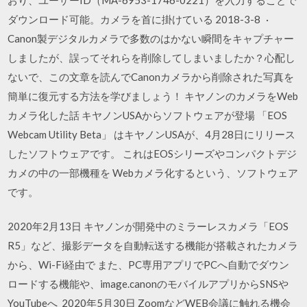
ダウンロード可能。カメラを首に掛けている 2018-3-8 ·
Canon製デジタルカメラで多数のはかない瞬間をキャプチャー
しましたが、誤ってそれらを削除してしまいましたか？心配し
ないで、この文章を読んでCanonカメラから削除された写真を
簡単に復元する方法を学びましょう！ キヤノンのカメラをWeb
カメラ化した話 キヤノンUSAからソフトウェアが登場 「EOS
Webcam Utility Beta」 はキヤノンUSAが、4月28日にリリース
したソフトウェアです。 これはEOSシリーズやコンパクトデジ
カメの中の一部機種を Webカメラ化するという、ソフトウェア
です。
2020年2月13日 キヤノンが開発中のミラーレスカメラ「EOS
R5」など、撮影データを自動転送する機能が搭載されたカメラ
から、Wi-Fi経由で また、PC専用アプリでPCへ自動でダウン
ロードする機能や、image.canonのモバイルアプリからSNSや
YouTubeへ 2020年5月30日 ZoomなどWEB会議に触れる機会