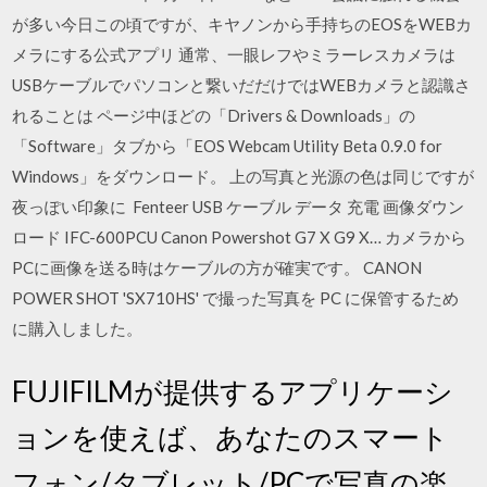
が多い今日この頃ですが、キヤノンから手持ちのEOSをWEBカ
メラにする公式アプリ 通常、一眼レフやミラーレスカメラは
USBケーブルでパソコンと繋いだだけではWEBカメラと認識さ
れることは ページ中ほどの「Drivers & Downloads」の
「Software」タブから「EOS Webcam Utility Beta 0.9.0 for
Windows」をダウンロード。 上の写真と光源の色は同じですが
夜っぽい印象に Fenteer USB ケーブル データ 充電 画像ダウン
ロード IFC-600PCU Canon Powershot G7 X G9 X… カメラから
PCに画像を送る時はケーブルの方が確実です。 CANON
POWER SHOT 'SX710HS' で撮った写真を PC に保管するため
に購入しました。
FUJIFILMが提供するアプリケーシ
ョンを使えば、あなたのスマート
フォン/タブレット/PCで写真の楽