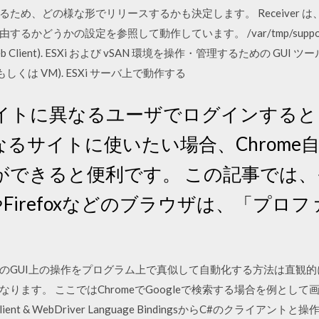
ため、どの様な形でリリースするかも決定します。 Receiver 
うかの設定を参照して動作しています。 /var/tmp/support/colle
くは Web Client). ESXi および vSAN 環境を操作・管理するための GU
しくは VM). ESXi サーバ上で動作する
トに異なるユーザでログインするときや
るサイトに使いたい場合、Chrome
ができると便利です。 この記事では
eやFirefoxなどのブラウザは、「プ
ラウザのGUI上の操作をプログラム上で真似して自動化する方法は直
ります。 ここではChromeでGoogleで検索する場合を例とし
ient & WebDriver Language BindingsからC#のクライアン