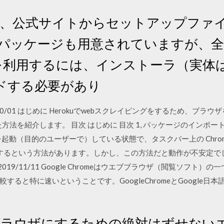
まず、公式サイトからセットアップファ
パッケージも用意されていますが、全て 6
t 版を利用するには、インストーラ（実
ドする必要があり
0 2018/10/01 はじめに Herokuでwebスクレイピングをするため
用いた方法を紹介します。 目次 はじめに 目次 1, パッケージのインポート 2,
ome を起動（目的のユーザーで）している状態で、タスクバー上の Chro
するという方法があります。しかし、この方法だと動作が不安定でし
9/11/11 Google Chromeはウエブブラウザ（閲覧ソフト）の一つ
ると特に速いということです。GoogleChromeとGoogle
ンブラウザにするための絶対はずせない