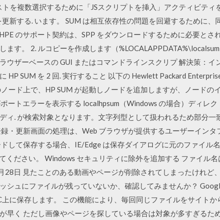
リストを複数選択するために「JSスクリプトを挿入」アクティビティ
を更新する. います。 SUM は相互依存性の問題を回避するために
 HPE のサポート契約は、SPP をダウンロードするために必要とされま
 2. ルコピーを作成します（%LOCALAPPDATA%\localsum
Linux）. ブラウザーベースの GUI またはコマンドラインスクリプ 解
 を 2 回. 実行すること 以下の Hewlett Packard Enterprise 
ード上で、HP SUM が起動しノードを追加しますが、ノードのイン
ポートエラーを表示する localhpsum（Windows の場合）ディレ
nux の場合）ディ. が検索対象となります。文字列型として扱われるため
登録・更新画面の処理は、Web ブラウザが提供するユーザーイン
ドして保存する場合、IE/Edge は保存ダイアログに元のファイ
refox にしてください。 Windows セキュリティに除外を追加する 
016年3月28日 見たことのある動画やページが削除されてしまったけれ
シュにファイルが残っていないか、確認してみませんか？ Google 
C上に保存します。 この機能により、毎回同じファイルをサイトか
が早く ただし画像やページを探している場合は対象が多すぎるた