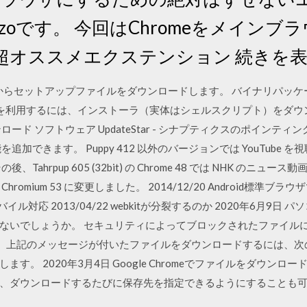
3.0 @torizoです。 今回はChromeをメ
オススメエクステンション 続きを表示 @
トからセットアップファイルをダウンロードします。 バイナリパッ
2bit 版を利用するには、インストーラ（実体はシェルスクリプト）をダ
ver のダウンロード ソフトウェア UpdateStar - シナプティクスのポイ
できます。 Puppy 412 以外のバージョンでは YouTube を視聴す
hrpup 605 (32bit) の Chrome 48 では NHK のニュース
omium 53 に変更しました。 2014/12/20 Android標準
モバイル対応 2013/04/22 webkitが分裂するのか 2020年6月
ないでしょうか。 セキュリティによってブロックされたファイル
た。 上記のメッセージが付いたファイルをダウンロードするには、次
す。 2020年3月4日 Google Chromeでファイルをダウン
、ダウンロードするたびに保存先を指定できるようにすることも