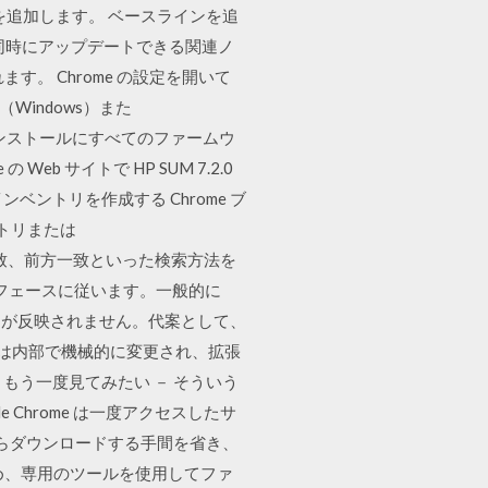
を追加します。 ベースラインを追
、同時にアップデートできる関連ノ
す。 Chrome の設定を開いて
（Windows）また
決策：インストールにすべてのファームウ
の Web サイトで HP SUM 7.2.0
ベントリを作成する Chrome ブ
クトリまたは
部分一致、前方一致といった検索方法を
タフェースに従います。一般的に
ル名が反映されません。代案として、
ファイル名は内部で機械的に変更され、拡張
ど、もう一度見てみたい － そういう
Chrome は一度アクセスしたサ
らダウンロードする手間を省き、
め、専用のツールを使用してファ