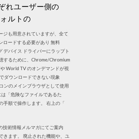
ぞれユーザー側の
フォルトの
ケージも用意されていますが、全て
ウンロードする必要があり 無料
ンティング デバイス ドライバーにラップト
るために、Chrome/Chromium
動画や World TV のオンデマンドが視
ブラウザでダウンロードできない現象
9日 パソコンのメインブラウザとして使用
には「危険なファイルであるた
の手順で操作します。 右上の「
毎月の技術情報メルマガにてご案内
ドできます。 廃止された機能や、ユ