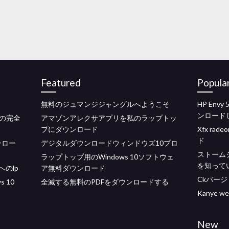
Featured
Popula
無料のジュマンジジャングルへようこそ
HP En
ンロード
の完全
アマゾンアレクサアプリを私のラップトッ
プにダウンロード
Xfx ra
ド
ンロー
デジタルダウンロードウィンドウズ10プロ
ストーム
ラップトップ用のWindows 10ソフトウェ
を知って
のlp
ア無料ダウンロード
Ckバージ
s 10
全滅する無料のPDFをダウンロードする
Kanye 
New